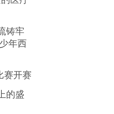
流铸牢
青少年西
比赛开赛
上的盛