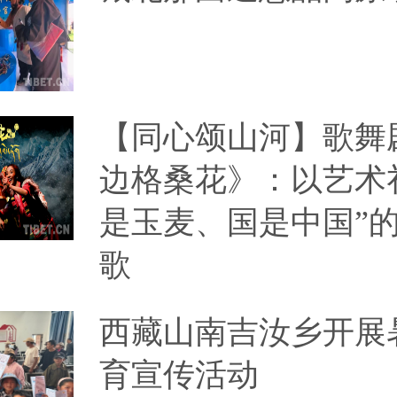
【同心颂山河】歌舞
边格桑花》：以艺术
是玉麦、国是中国”
歌
西藏山南吉汝乡开展
育宣传活动