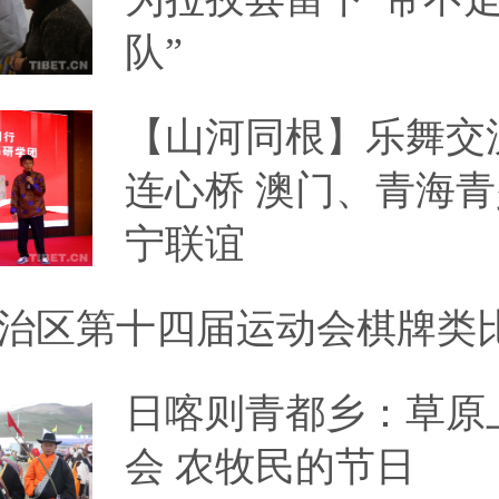
队”
【山河同根】乐舞交
连心桥 澳门、青海
宁联谊
治区第十四届运动会棋牌类
日喀则青都乡：草原
会 农牧民的节日