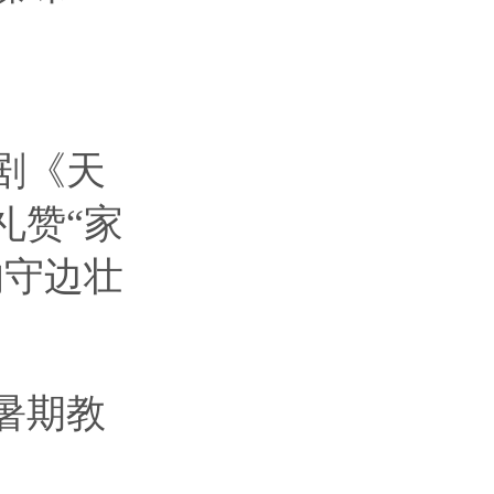
剧《天
礼赞“家
的守边壮
暑期教