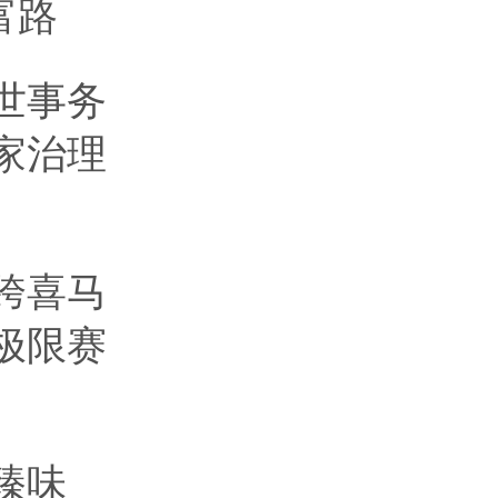
富路
世事务
家治理
届跨喜马
极限赛
臻味