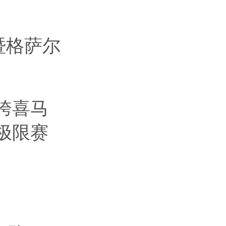
暨格萨尔
届跨喜马
极限赛