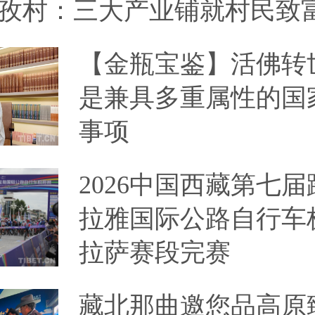
孜村：三大产业铺就村民致
【金瓶宝鉴】活佛转
是兼具多重属性的国
事项
2026中国西藏第七
拉雅国际公路自行车
拉萨赛段完赛
藏北那曲邀您品高原