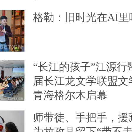
格勒：旧时光在AI里
“长江的孩子”江源行
届长江龙文学联盟文
青海格尔木启幕
师带徒、手把手，援
为拉孜县留下“带不