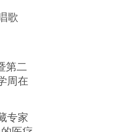
唱歌
暨第二
学周在
藏专家
走的医疗