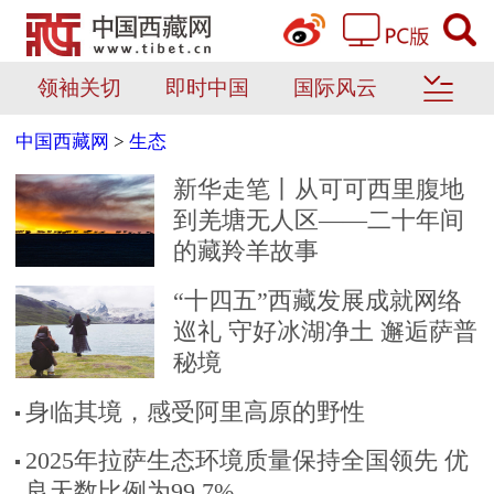
领袖关切
即时中国
国际风云
中国西藏网
>
生态
新华走笔丨从可可西里腹地
到羌塘无人区——二十年间
的藏羚羊故事
“十四五”西藏发展成就网络
巡礼 守好冰湖净土 邂逅萨普
秘境
身临其境，感受阿里高原的野性
2025年拉萨生态环境质量保持全国领先 优
良天数比例为99.7%