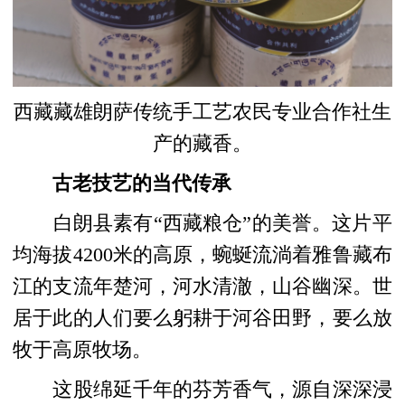
西藏藏雄朗萨传统手工艺农民专业合作社生
产的藏香。
古老技艺的当代传承
白朗县素有“西藏粮仓”的美誉。这片平
均海拔4200米的高原，蜿蜒流淌着雅鲁藏布
江的支流年楚河，河水清澈，山谷幽深。世
居于此的人们要么躬耕于河谷田野，要么放
牧于高原牧场。
这股绵延千年的芬芳香气，源自深深浸