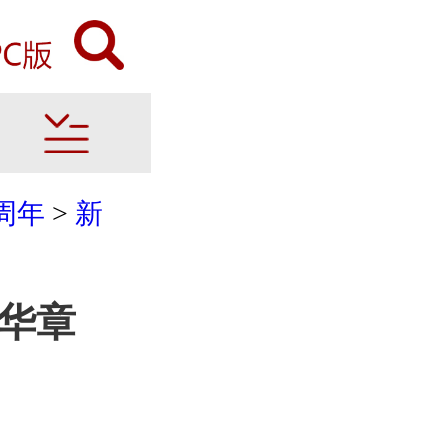
周年
>
新
华章