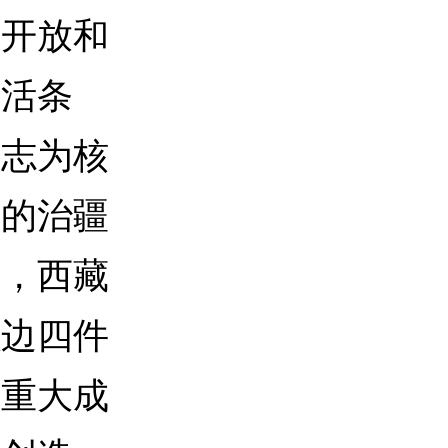
革开放和
生活条
同志为核
党的治疆
下，西藏
强边四件
的重大成