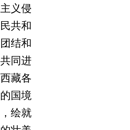
国主义侵
人民共和
的团结和
起共同进
，西藏各
里的国境
园，绘就