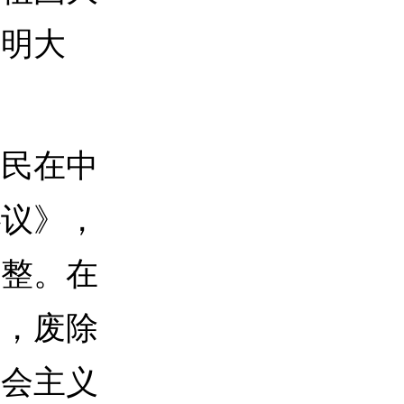
光明大
民在中
协议》，
完整。在
革，废除
社会主义