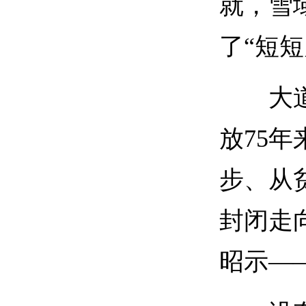
就，雪
了“短
大道如
放75
步、从
封闭走
昭示—