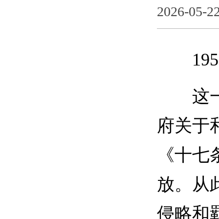
2026-05-2
195
这一天
府关于
《十七
放。从
侵略和