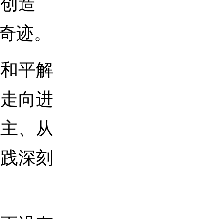
，创造
间奇迹。
和平解
后走向进
民主、从
实践深刻