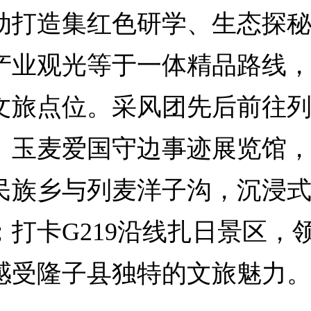
造集红色研学、生态探秘
产业观光等于一体精品路线
文旅点位。采风团先后前往
、玉麦爱国守边事迹展览馆
民族乡与列麦洋子沟，沉浸
；打卡G219沿线扎日景区，
感受隆子县独特的文旅魅力