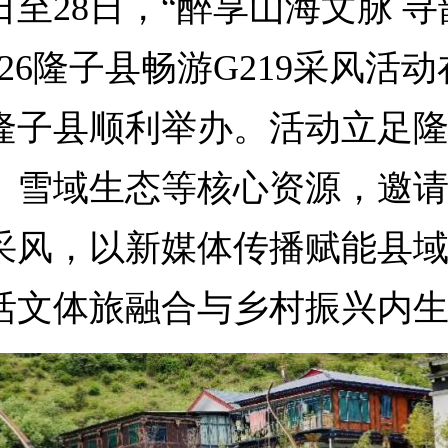
至28日，“醉享山海文脉 寻
026隆子县畅游G219采风活
隆子县顺利举办。活动立足
、雪域生态等核心资源，邀
采风，以新媒体传播赋能县
活文体旅融合与乡村振兴内