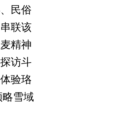
、民俗
，串联该
列麦精神
，探访斗
式体验珞
领略雪域
。