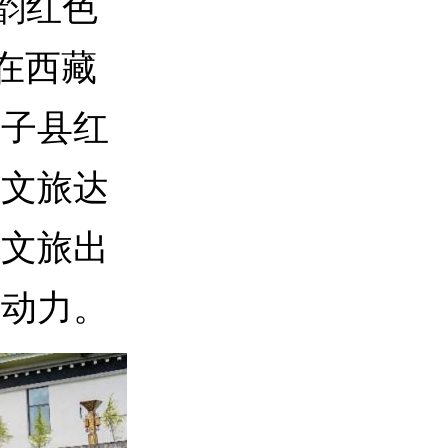
韵红色
动在西藏
隆子县红
请文旅达
域文旅出
生动力。