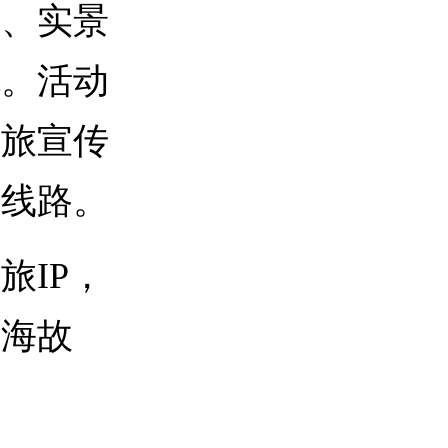
、实景
色。活动
文旅宣传
游线路。
IP，
山海故