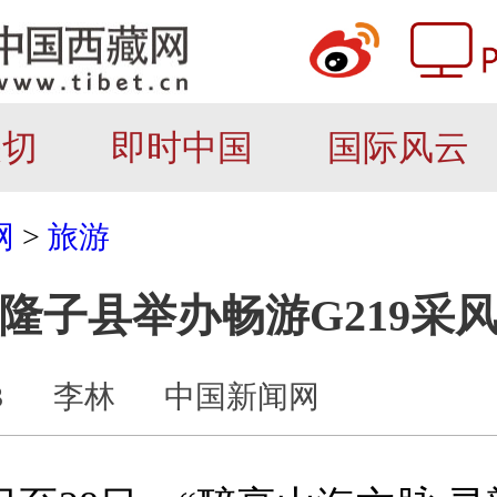
关切
即时中国
国际风云
网
>
旅游
隆子县举办畅游G219采
3
李林
中国新闻网