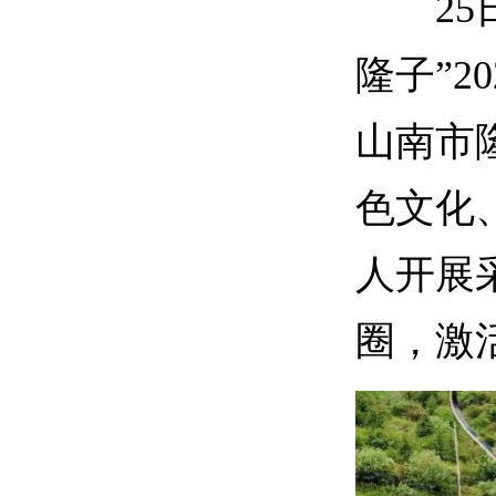
25日
隆子”2
山南市
色文化
人开展
圈，激