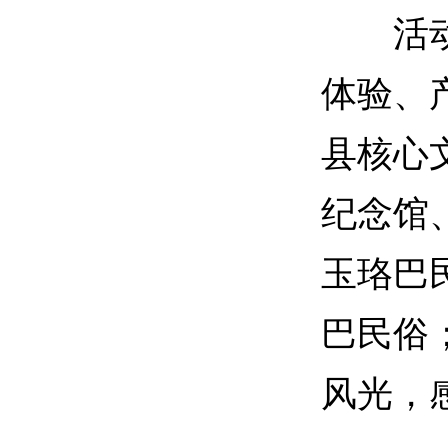
活动打
体验、
县核心
纪念馆
玉珞巴
巴民俗
风光，