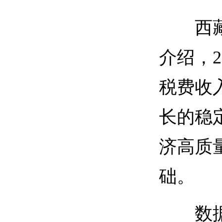
西藏自
介绍，2
税费收入
长的稳
济高质
础。
数据显