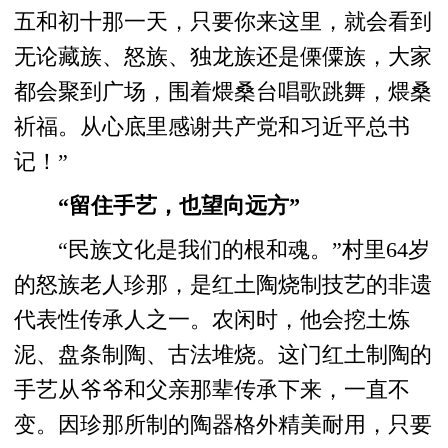
五和初十那一天，只要你来这里，就会看到
无论藏族、怒族、独龙族还是傈僳族，大家
都会聚到广场，围着煨桑台唱歌跳舞，煨桑
祈福。从心底里感谢共产党和习近平总书
记！”
“留住手艺，也望向远方”
“民族文化是我们的根和魂。”村里64岁
的怒族老人珍那，是红土陶烧制技艺的非遗
代表性传承人之一。农闲时，他会挖土炼
泥、盘条制陶、古法堆烧。这门红土制陶的
手艺从爷爷和父亲那辈传承下来，一直不
变。因珍那所制的陶器格外精美耐用，只要