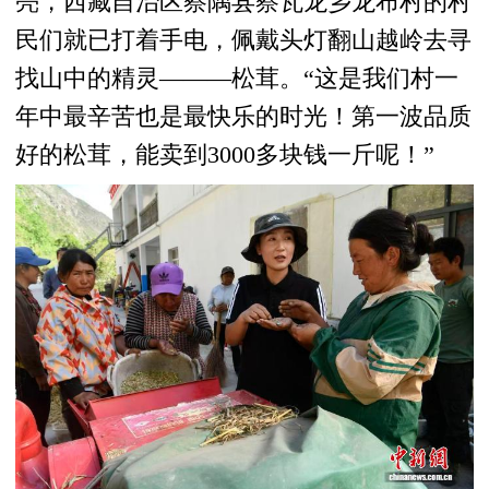
亮，西藏自治区察隅县察瓦龙乡龙布村的村
民们就已打着手电，佩戴头灯翻山越岭去寻
找山中的精灵———松茸。“这是我们村一
年中最辛苦也是最快乐的时光！第一波品质
好的松茸，能卖到3000多块钱一斤呢！”