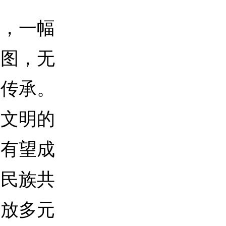
，一幅
镜图，无
年传承。
藏文明的
来有望成
华民族共
释放多元