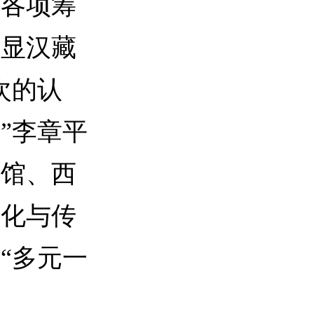
，各项筹
彰显汉藏
次的认
”李章平
物馆、西
文化与传
“多元一