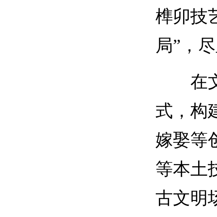
榫卯技
局”，
在文化
式，构
嫁娶等
等本土
古文明