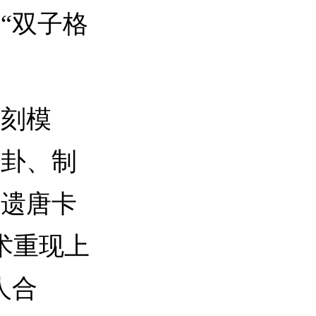
“双子格
刻模
画卦、制
非遗唐卡
术重现上
人合