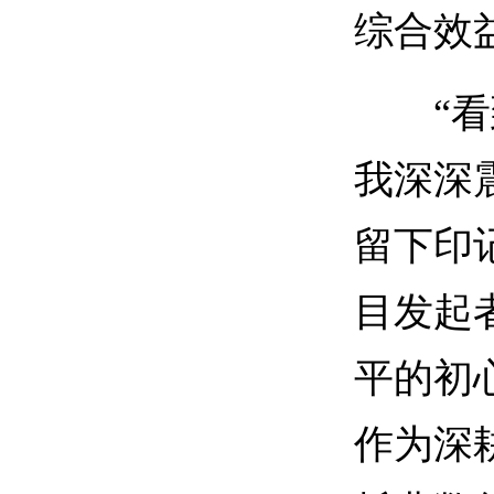
综合效
“看到
我深深
留下印
目发起
平的初
作为深