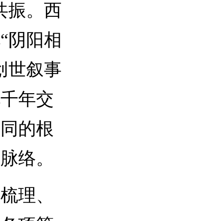
共振。西
“阴阳相
创世叙事
化千年交
认同的根
展脉络。
梳理、