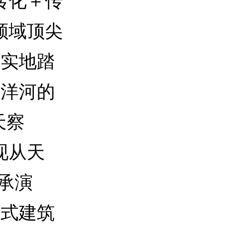
转化＋传
领域顶尖
、实地踏
尼洋河的
天察
现从天
传承演
藏式建筑