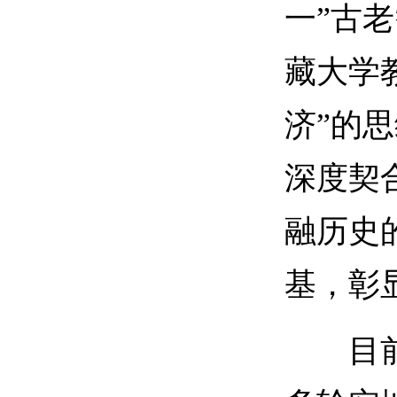
一”古
藏大学
济”的
深度契
融历史
基，彰
目前，