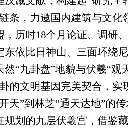
理汉藏文献，构建起“研究＋
整链条，力邀国内建筑与文化
盟，历时18个月论证、调研
定东依比日神山、三面环绕
天然“九卦盘”地貌与伏羲“观
八卦的文明基因完美契合，实
画开天”到林芝“通天达地”的
在规划的九层伏羲宫，借鉴