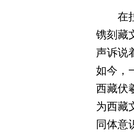
在拉萨
镌刻藏
声诉说
如今，
西藏伏
为西藏
同体意