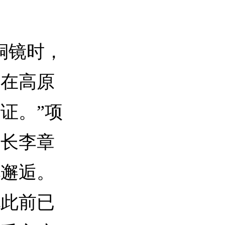
铜镜时，
已在高原
证。”项
馆长李章
化邂逅。
他此前已