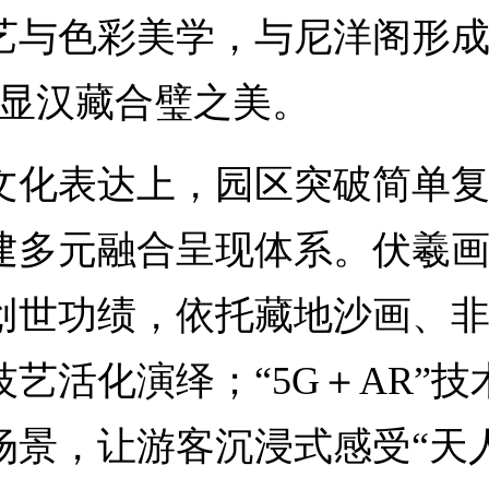
艺与色彩美学，与尼洋阁形成
尽显汉藏合璧之美。
表达上，园区突破简单复
建多元融合呈现体系。伏羲
创世功绩，依托藏地沙画、
技艺活化演绎；“5G＋AR”技
场景，让游客沉浸式感受“天