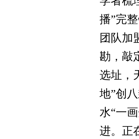
学者梳
播”完
团队加
勘，敲
选址，
地”创
水“一
进。正