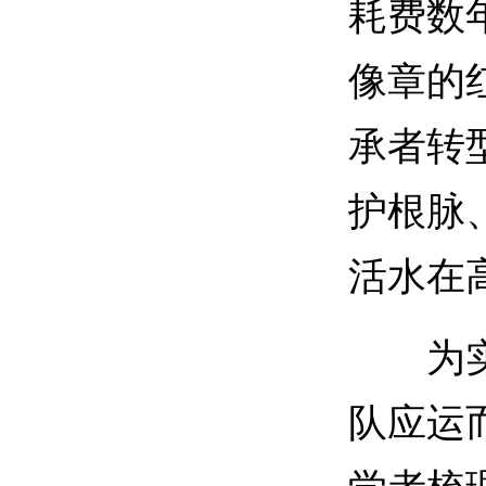
耗费数
像章的
承者转
护根脉
活水在
为实现
队应运