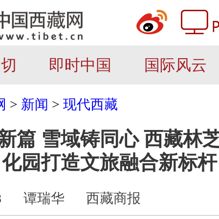
关切
即时中国
国际风云
网
>
新闻
>
现代西藏
新篇 雪域铸同心 西藏林
化园打造文旅融合新标杆
8
谭瑞华
西藏商报