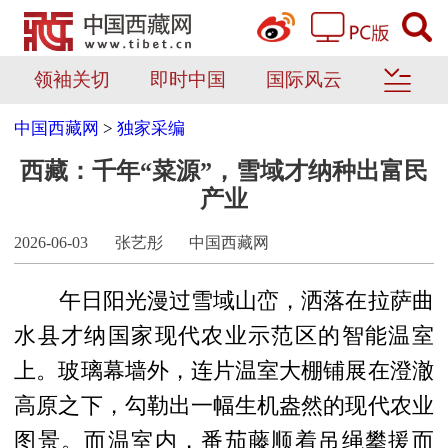
领袖关切
即时中国
国际风云
中国西藏网
>
独家采编
西藏：千年“菜源”，雪域才纳种出富民
产业
2026-06-03
张艺彤
中国西藏网
午日阳光漫过雪域山峦，洒落在拉萨曲
水县才纳国家现代农业示范区的智能温室
上。玻璃幕墙外，连片温室大棚铺展在澄澈
高原之下，勾勒出一幅生机盎然的现代农业
图景。而温室内，番茄藤顺着吊绳攀援而