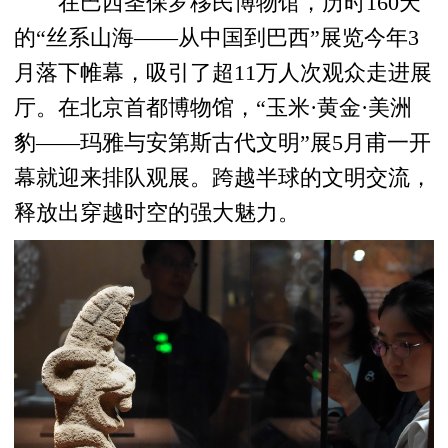
在巴西圣保罗移民博物馆，历时160天
的“丝系山海——从中国到巴西”展览今年3
月落下帷幕，吸引了超11万人次观众走进展
厅。在北京首都博物馆，“玉米·黄金·美洲
豹——玛雅与安第斯古代文明”展5月甫一开
幕就迎来排队观展。跨越半球的文明交流，
释放出穿越时空的强大魅力。