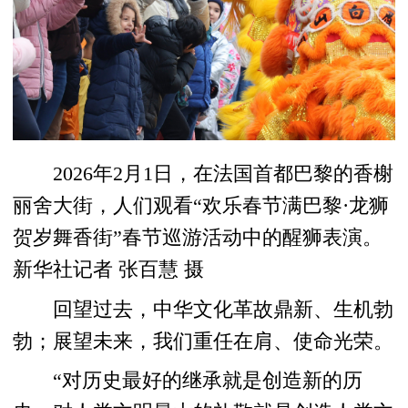
2026年2月1日，在法国首都巴黎的香榭
丽舍大街，人们观看“欢乐春节满巴黎·龙狮
贺岁舞香街”春节巡游活动中的醒狮表演。
新华社记者 张百慧 摄
回望过去，中华文化革故鼎新、生机勃
勃；展望未来，我们重任在肩、使命光荣。
“对历史最好的继承就是创造新的历