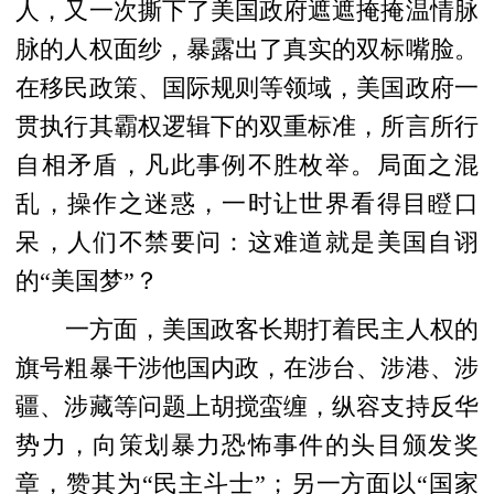
人，又一次撕下了美国政府遮遮掩掩温情脉
脉的人权面纱，暴露出了真实的双标嘴脸。
在移民政策、国际规则等领域，美国政府一
贯执行其霸权逻辑下的双重标准，所言所行
自相矛盾，凡此事例不胜枚举。局面之混
乱，操作之迷惑，一时让世界看得目瞪口
呆，人们不禁要问：这难道就是美国自诩
的“美国梦”？
一方面，美国政客长期打着民主人权的
旗号粗暴干涉他国内政，在涉台、涉港、涉
疆、涉藏等问题上胡搅蛮缠，纵容支持反华
势力，向策划暴力恐怖事件的头目颁发奖
章，赞其为“民主斗士”；另一方面以“国家