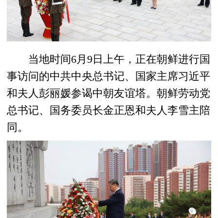
当地时间6月9日上午，正在朝鲜进行国
事访问的中共中央总书记、国家主席习近平
和夫人彭丽媛参谒中朝友谊塔。朝鲜劳动党
总书记、国务委员长金正恩和夫人李雪主陪
同。