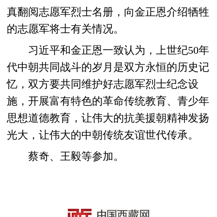
真翻阅志愿军烈士名册，向金正恩介绍牺牲
的志愿军将士有关情况。
习近平和金正恩一致认为，上世纪50年
代中朝共同战斗的岁月是双方永恒的历史记
忆，双方要共同维护好志愿军烈士纪念设
施，开展富有特色的革命传统教育、青少年
思想道德教育，让伟大的抗美援朝精神发扬
光大，让伟大的中朝传统友谊世代传承。
蔡奇、王毅等参加。