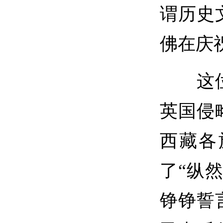
谓历史
佛在庆
这位达
英国侵
西藏各
了“纵
铮铮誓