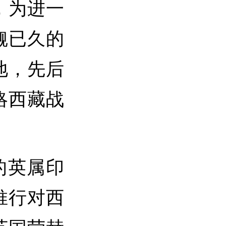
，为进一
觎已久的
地，先后
侵略西藏战
的英属印
推行对西