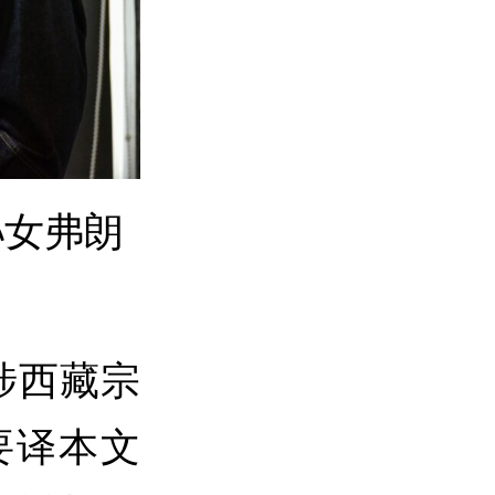
孙女弗朗
涉西藏宗
要译本文