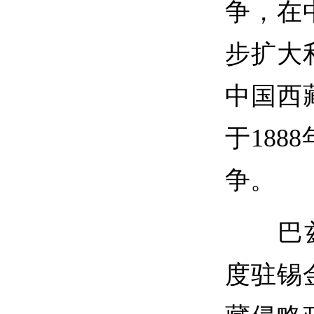
争，在
步扩大
中国西
于188
争。
巴兹尔
度驻锡