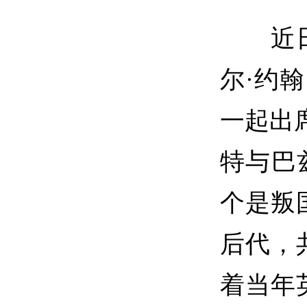
近日，
尔·约
一起出
特与巴
个是叛
后代，
着当年