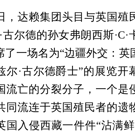
达赖集团头目与英国殖
翰·古尔德的孙女弗朗西斯·C·
席了一场名为“边疆外交：英
兹尔·古尔德爵士”的展览开
国流亡的分裂分子，一个是
共同流连于英国殖民者的遗
英国入侵西藏一件件“沾满鲜