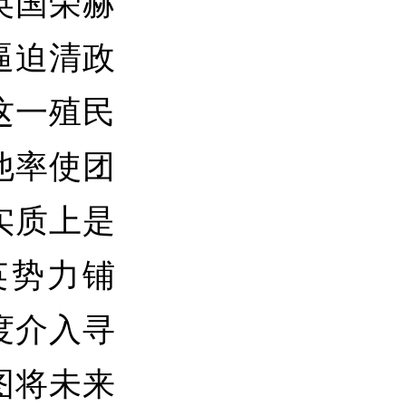
英国荣赫
逼迫清政
这一殖民
他率使团
实质上是
英势力铺
深度介入寻
图将未来