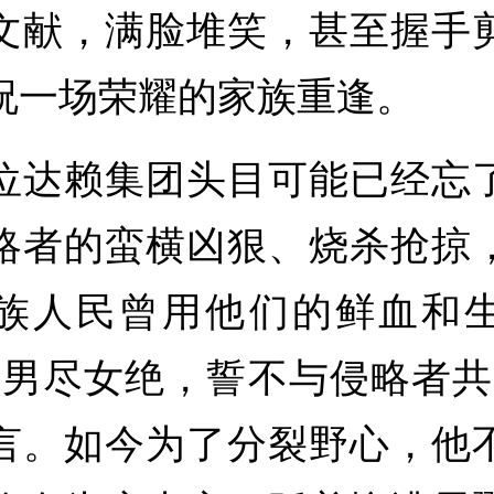
文献，满脸堆笑，甚至握手
祝一场荣耀的家族重逢。
赖集团头目可能已经忘
略者的蛮横凶狠、烧杀抢掠
族人民曾用他们的鲜血和
然男尽女绝，誓不与侵略者共
言。如今为了分裂野心，他