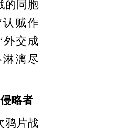
戮的同胞
“认贼作
“外交成
得淋漓尽
民侵略者
次鸦片战