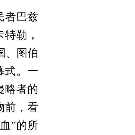
民者巴兹
卡特勒，
国、图伯
幕式。一
侵略者的
物前，看
血”的所