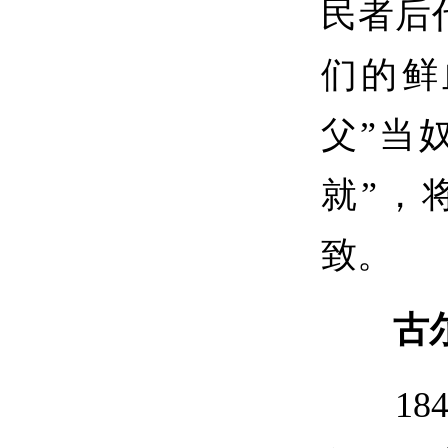
民者后
们的鲜
父”当
就”，
致。
古
184