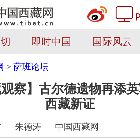
关切
即时中国
国际风云
网
>
萨班论坛
藏观察】古尔德遗物再添英
西藏新证
7
朱德涛
中国西藏网