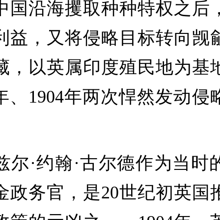
中国沿海攫取种种特权之后
利益，又将侵略目标转向觊
藏，以英属印度殖民地为基
8年、1904年两次悍然发动
·约翰·古尔德作为当时
金政务官，是20世纪初英国