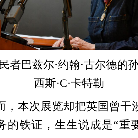
民者巴兹尔·约翰·古尔德的
西斯·C·卡特勒
本次展览却把英国曾干
务的铁证，生生说成是“重