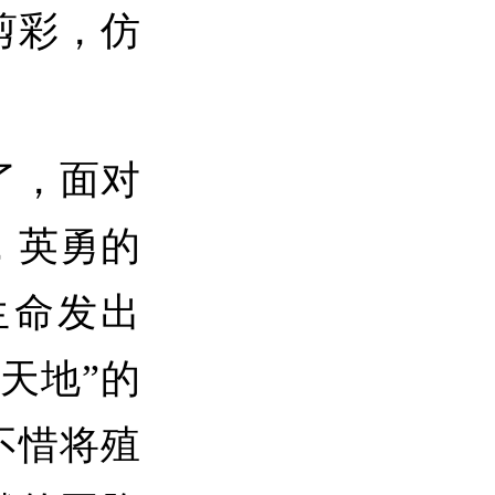
剪彩，仿
了，面对
，英勇的
生命发出
天地”的
不惜将殖