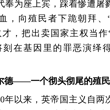
代奉为座上宾，踩着惨遭屠
血，向殖民者下跪朝拜、
奴才，把出卖国家主权当作
将刻在基因里的罪恶演绎
尔德——一个彻头彻尾的殖
0年以来，英帝国主义自两