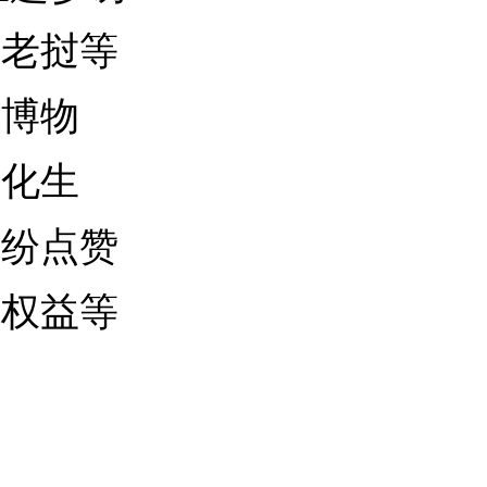
、老挝等
、博物
文化生
纷纷点赞
活权益等