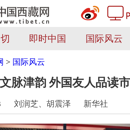
关切
即时中国
国际风云
网
>
国际风云
g｜文脉津韵 外国友人品读
3
刘润芝、胡震泽
新华社