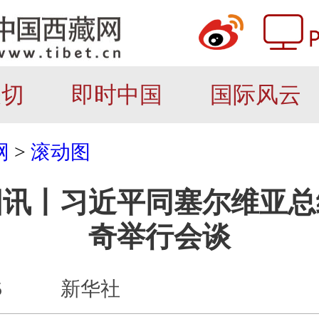
关切
即时中国
国际风云
网
>
滚动图
图讯丨习近平同塞尔维亚总
奇举行会谈
5
新华社