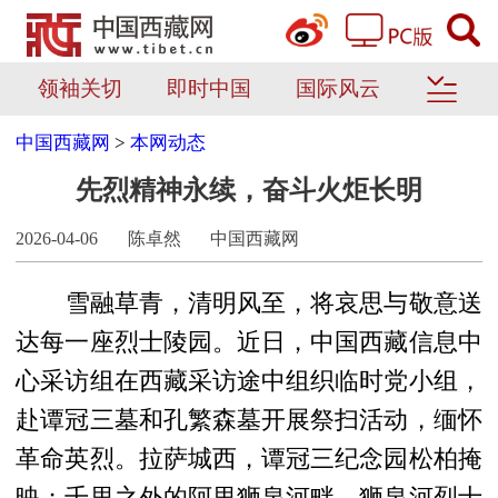
领袖关切
即时中国
国际风云
中国西藏网
>
本网动态
先烈精神永续，奋斗火炬长明
2026-04-06
陈卓然
中国西藏网
雪融草青，清明风至，将哀思与敬意送
达每一座烈士陵园。近日，中国西藏信息中
心采访组在西藏采访途中组织临时党小组，
赴谭冠三墓和孔繁森墓开展祭扫活动，缅怀
革命英烈。拉萨城西，谭冠三纪念园松柏掩
映；千里之外的阿里狮泉河畔，狮泉河烈士