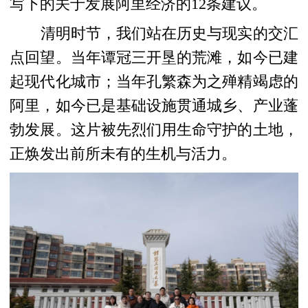
写下的关于发展阿里经济的12条建议。
清明时节，我们站在历史与现实的交汇
点回望。当年谭冠三开垦的荒滩，如今已建
起现代化城市；当年孔繁森为之殚精竭虑的
阿里，如今已是基础设施贯通城乡、产业蓬
勃发展。这片被先烈们用生命守护的土地，
正焕发出前所未有的生机与活力。