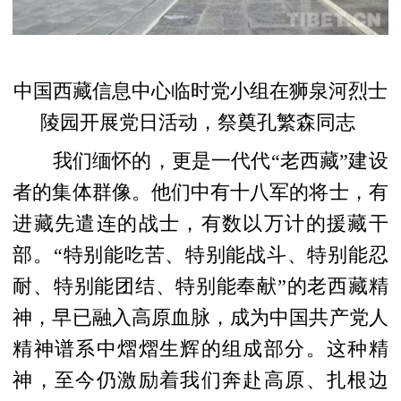
中国西藏信息中心临时党小组在狮泉河烈士
陵园开展党日活动，祭奠孔繁森同志
我们缅怀的，更是一代代“老西藏”建设
者的集体群像。他们中有十八军的将士，有
进藏先遣连的战士，有数以万计的援藏干
部。“特别能吃苦、特别能战斗、特别能忍
耐、特别能团结、特别能奉献”的老西藏精
神，早已融入高原血脉，成为中国共产党人
精神谱系中熠熠生辉的组成部分。这种精
神，至今仍激励着我们奔赴高原、扎根边