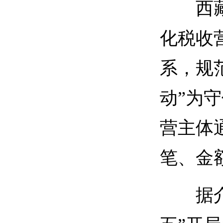
西藏税
化税收
系，规
动”为
营主体通
笔、金
据介绍