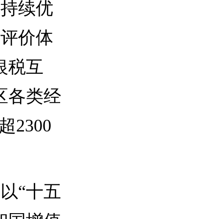
持续优
用评价体
银税互
区各类经
2300
以“十五