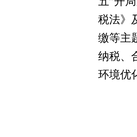
五”开
税法》
缴等主
纳税、
环境优