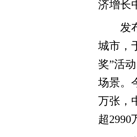
济增长
发布会
城市，于
奖”活
场景。
万张，
超29