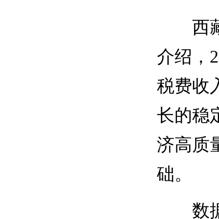
西藏自
介绍，2
税费收入
长的稳
济高质
础。
数据显