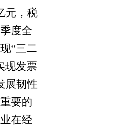
亿元，税
一季度全
现“三二
实现发票
发展韧性
了重要的
工业在经