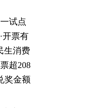
一试点
·开票有
民生消费
超208
兑奖金额