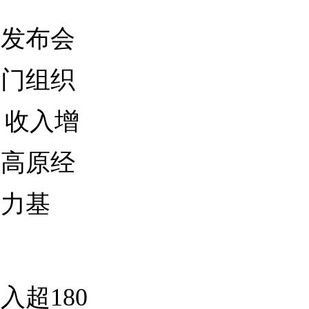
发布会
部门组织
，收入增
为高原经
财力基
超180