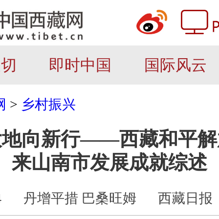
关切
即时中国
国际风云
网
>
乡村振兴
地向新行——西藏和平解
来山南市发展成就综述
4
丹增平措 巴桑旺姆
西藏日报