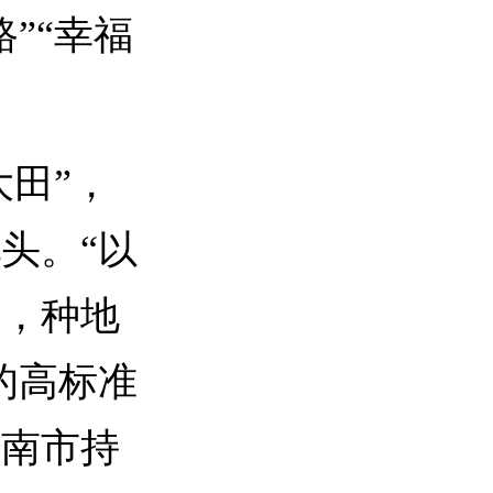
”“幸福
田”，
头。“以
了，种地
的高标准
山南市持