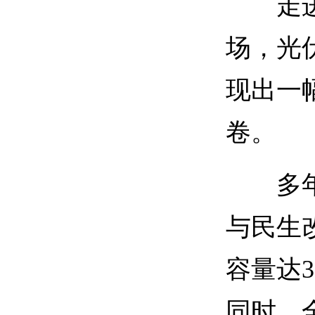
走进曲
场，光
现出一
卷。
多年来
与民生
容量达
同时，