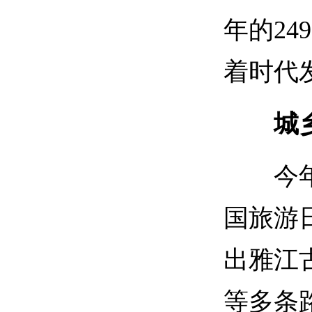
年的2
着时代
城乡
今年在
国旅游
出雅江
等多条