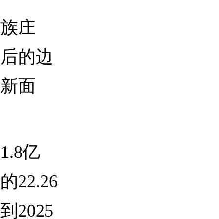
族庄
落后的边
村新面
.8亿
22.26
2025