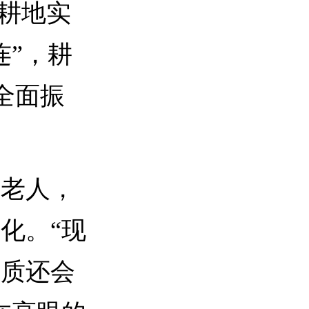
的耕地实
连”，耕
全面振
老人，
化。“现
品质还会