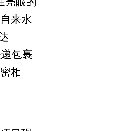
在亮眼的
村自来水
达
快递包裹
紧密相