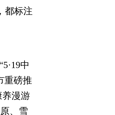
，都标注
·19中
市重磅推
康养漫游
草原、雪