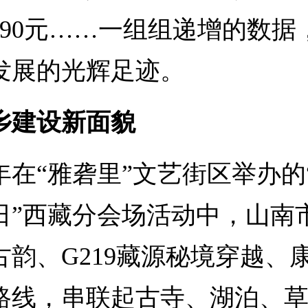
4990元……一组组递增的数据
发展的光辉足迹。
建设新面貌
“雅砻里”文艺街区举办的“5
日”西藏分会场活动中，山南
古韵、G219藏源秘境穿越、
路线，串联起古寺、湖泊、