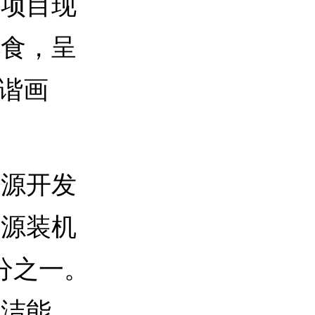
项目现
觅食，呈
和谐画
源开发
能源装机
分之一。
清洁能