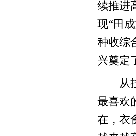
续推进
现“田
种收综
兴奠定
从拉萨
最喜欢
在，衣