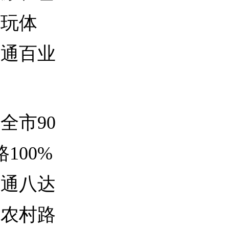
游玩体
路通百业
市90
100%
四通八达
的农村路