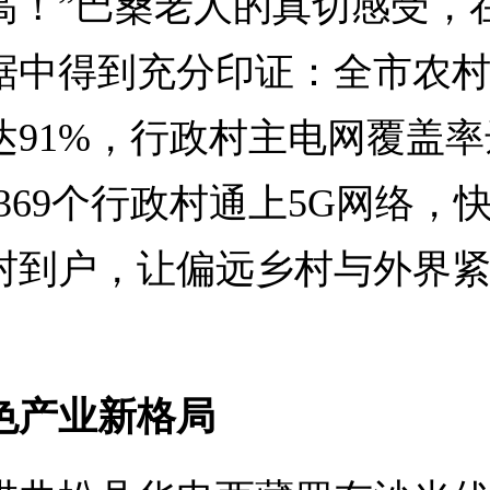
高！”巴桑老人的真切感受，
据中得到充分印证：全市农
达91%，行政村主电网覆盖率
，369个行政村通上5G网络，
村到户，让偏远乡村与外界
色产业新格局