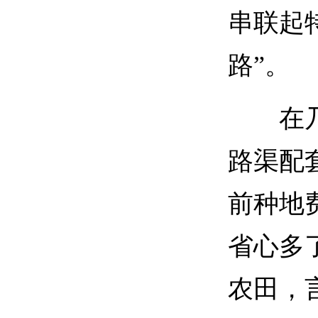
串联起
路”。
在乃东
路渠配
前种地
省心多
农田，