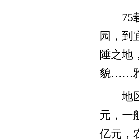
75载
园，到
陲之地
貌……
地区生产
元，一般
亿元，