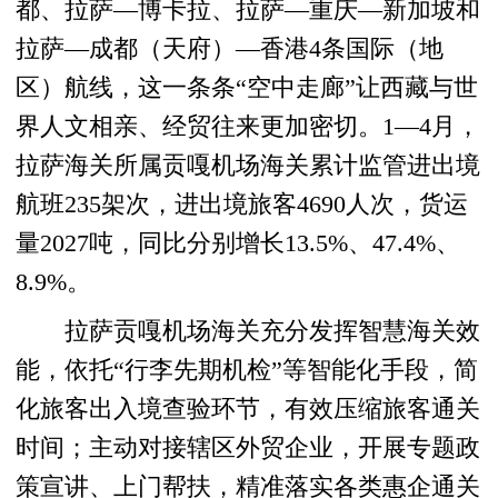
都、拉萨—博卡拉、拉萨—重庆—新加坡和
拉萨—成都（天府）—香港4条国际（地
区）航线，这一条条“空中走廊”让西藏与世
界人文相亲、经贸往来更加密切。1—4月，
拉萨海关所属贡嘎机场海关累计监管进出境
航班235架次，进出境旅客4690人次，货运
量2027吨，同比分别增长13.5%、47.4%、
8.9%。
拉萨贡嘎机场海关充分发挥智慧海关效
能，依托“行李先期机检”等智能化手段，简
化旅客出入境查验环节，有效压缩旅客通关
时间；主动对接辖区外贸企业，开展专题政
策宣讲、上门帮扶，精准落实各类惠企通关