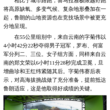
相比于城市路跑，喜马拉雅极限越野跑
将高原缺氧、多变气候、复杂地形叠加在一
起，鲁朗的山地资源也在竞技场景中被更充
分地呈现。
在55公里组别中，来自云南的字菊伟以
4小时42分22秒夺得男子冠军，罗布、何富
军分列二、三位。女子组方面，同样来自云
南的郑文荣以6小时11分28秒完成卫冕，旦
增曲珍和王红纬紧随其后。字菊伟赛后表
示，对高海拔挑战做了充分准备，提前抵达
鲁朗适应，这是他取得好成绩的关键。