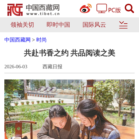
领袖关切
即时中国
国际风云
中国西藏网
>
时尚
共赴书香之约 共品阅读之美
2026-06-03
西藏日报