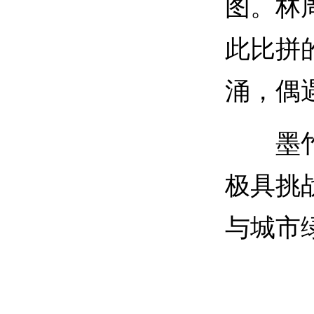
图。林
此比拼
涌，偶
墨竹工
极具挑
与城市