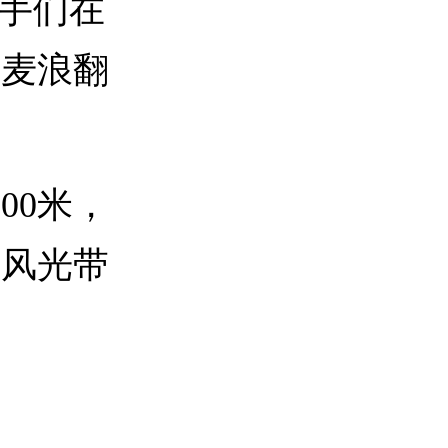
选手们在
田麦浪翻
。
00米，
边风光带