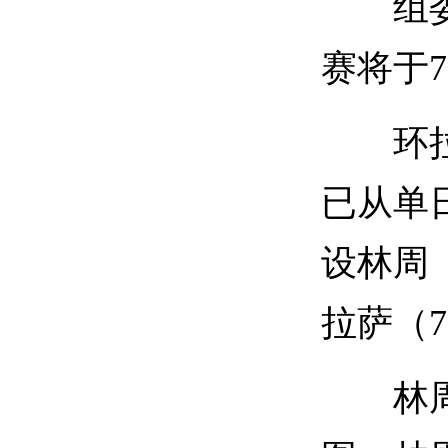
组委会
赛将于7
环拉萨
已从单
设林周
拉萨（
林周站