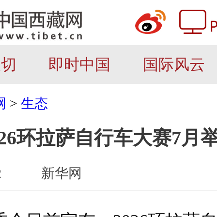
关切
即时中国
国际风云
网
>
生态
026环拉萨自行车大赛7月
2
新华网