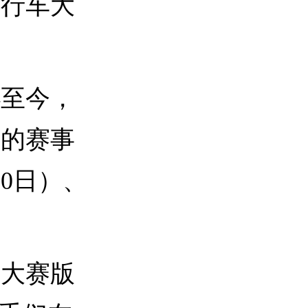
自行车大
办至今，
年的赛事
0日）、
大赛版